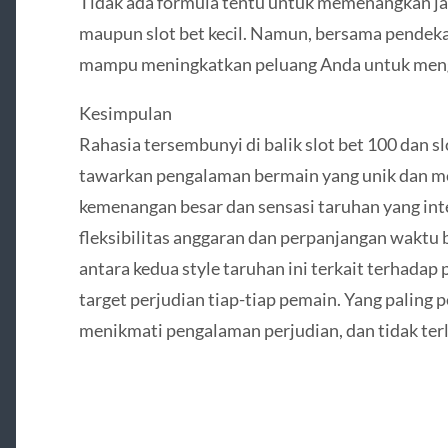
Tidak ada formula tentu untuk memenangkan jackp
maupun slot bet kecil. Namun, bersama pendekat
mampu meningkatkan peluang Anda untuk men
Kesimpulan
Rahasia tersembunyi di balik slot bet 100 dan s
tawarkan pengalaman bermain yang unik dan men
kemenangan besar dan sensasi taruhan yang inte
fleksibilitas anggaran dan perpanjangan waktu 
antara kedua style taruhan ini terkait terhadap p
target perjudian tiap-tiap pemain. Yang paling 
menikmati pengalaman perjudian, dan tidak terla