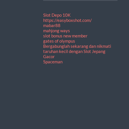
Slot Depo 10K
https://easyboxshot.com/
mabar88
mahjong ways
slot bonus new member
gates of olympus
Bergabunglah sekarang dan nikmati
taruhan kecil dengan Slot Jepang
Gacor
Spaceman