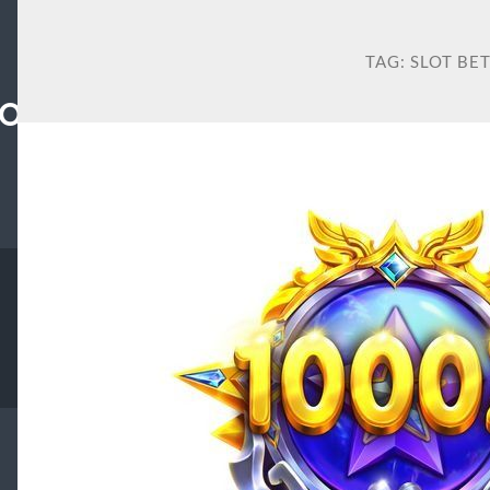
TAG:
SLOT BET
COM