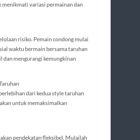
k menikmati variasi permainan dan
lolaan risiko. Pemain condong mulai
nsial waktu bermain bersama taruhan
bil dan mengurangi kemungkinan
 Taruhan
rlebihan dari kedua style taruhan
unakan untuk memaksimalkan
nakan pendekatan fleksibel. Mulailah