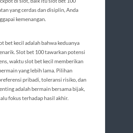
ot di slot, baik itu slot bet 100
an yang cerdas dan disiplin, Anda
ggapai kemenangan.
lot bet kecil adalah bahwa keduanya
arik. Slot bet 100 tawarkan potensi
ns, waktu slot bet kecil memberikan
bermain yang lebih lama. Pilihan
referensi pribadi, toleransi risiko, dan
penting adalah bermain bersama bijak,
lu fokus terhadap hasil akhir.