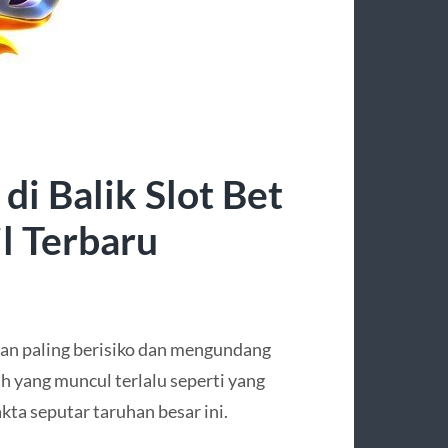
di Balik Slot Bet
l Terbaru
uhan paling berisiko dan mengundang
h yang muncul terlalu seperti yang
kta seputar taruhan besar ini.