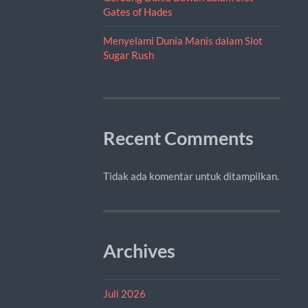
Gates of Hades
Menyelami Dunia Manis dalam Slot
Sugar Rush
Recent Comments
Tidak ada komentar untuk ditampilkan.
Archives
Juli 2026