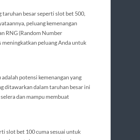
aruhan besar seperti slot bet 500,
nyataannya, peluang kemenangan
ungan RNG (Random Number
is meningkatkan peluang Anda untuk
u adalah potensi kemenangan yang
ng ditawarkan dalam taruhan besar ini
g selera dan mampu membuat
ti slot bet 100 cuma sesuai untuk