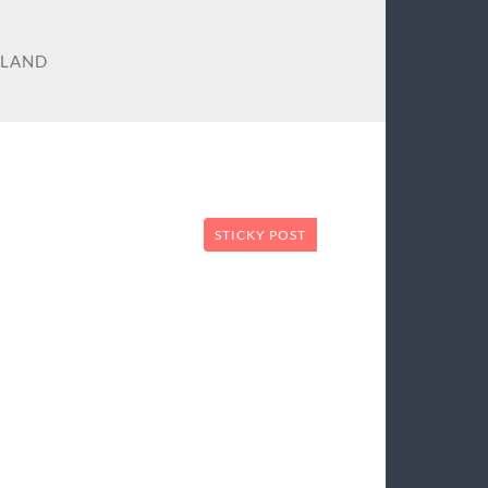
ILAND
STICKY POST