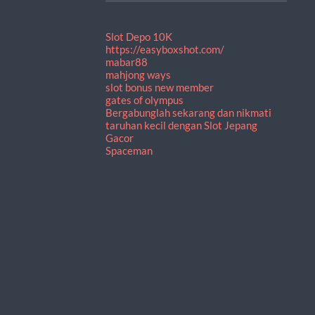
Slot Depo 10K
https://easyboxshot.com/
mabar88
mahjong ways
slot bonus new member
gates of olympus
Bergabunglah sekarang dan nikmati
taruhan kecil dengan Slot Jepang
Gacor
Spaceman