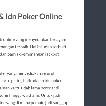
 & Idn Poker Online
udi online yang menyediakan beragam
angan terbaik. Hal ini udah terbukti
dan banyak kemenangan jackpot
uler yang menyediakan seluruh
kartu paling baik adalah idn poker
inan kartu udah lama beredar di
ler hingga waktu ini. Untuk judi
ine yang di mana pemain judi sanggup