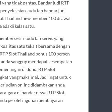
i yang tidak pantas. Bandar judi RTP
 penyeleksian kudu lah bandar judi
lot Thailand new member 100 di awal
a ada di kelas satu.
ember setia kudu lah servis yang
kualitas satu tekait bersama dengan
RTP Slot Thailand bonus 100 persen
kan anda sanggup mendapat kesempatan
kemenangan di dunia RTP Slot
kat yang maksimal. Jadi ingat untuk
 perjudian online didambakan anda
gara-gara di bandar dewa RTP Slot
h Anda peroleh agunan pembayaran