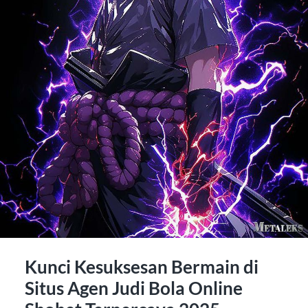
Kunci Kesuksesan Bermain di
Situs Agen Judi Bola Online