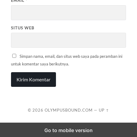
EMAIL
*
SITUS WEB
Simpan nama, email, dan situs web saya pada peramban ini
untuk komentar saya berikutnya.
© 2026
OLYMPUSBOUND.COM
—
UP ↑
Go to mobile version