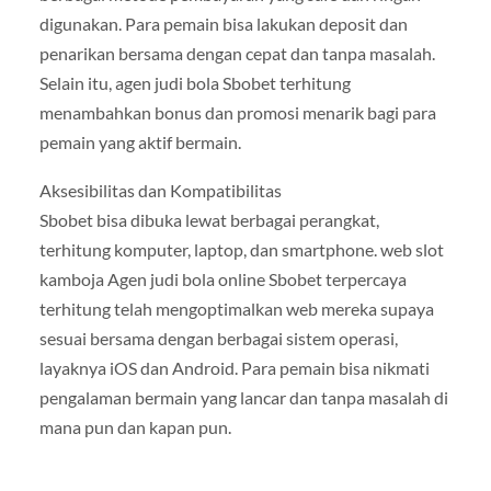
digunakan. Para pemain bisa lakukan deposit dan
penarikan bersama dengan cepat dan tanpa masalah.
Selain itu, agen judi bola Sbobet terhitung
menambahkan bonus dan promosi menarik bagi para
pemain yang aktif bermain.
Aksesibilitas dan Kompatibilitas
Sbobet bisa dibuka lewat berbagai perangkat,
terhitung komputer, laptop, dan smartphone. web slot
kamboja Agen judi bola online Sbobet terpercaya
terhitung telah mengoptimalkan web mereka supaya
sesuai bersama dengan berbagai sistem operasi,
layaknya iOS dan Android. Para pemain bisa nikmati
pengalaman bermain yang lancar dan tanpa masalah di
mana pun dan kapan pun.