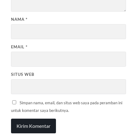
NAMA
*
EMAIL
*
SITUS WEB
Simpan nama, email, dan situs web saya pada peramban ini
untuk komentar saya berikutnya.