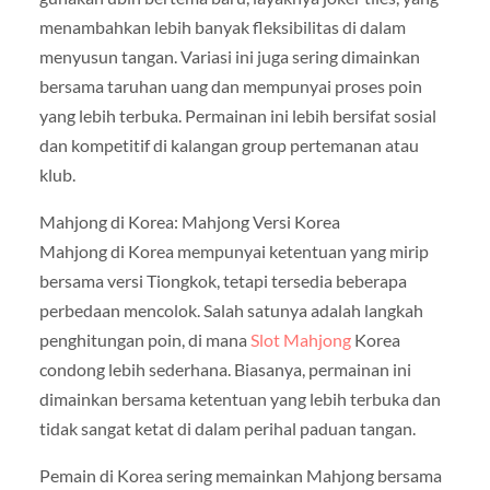
menambahkan lebih banyak fleksibilitas di dalam
menyusun tangan. Variasi ini juga sering dimainkan
bersama taruhan uang dan mempunyai proses poin
yang lebih terbuka. Permainan ini lebih bersifat sosial
dan kompetitif di kalangan group pertemanan atau
klub.
Mahjong di Korea: Mahjong Versi Korea
Mahjong di Korea mempunyai ketentuan yang mirip
bersama versi Tiongkok, tetapi tersedia beberapa
perbedaan mencolok. Salah satunya adalah langkah
penghitungan poin, di mana
Slot Mahjong
Korea
condong lebih sederhana. Biasanya, permainan ini
dimainkan bersama ketentuan yang lebih terbuka dan
tidak sangat ketat di dalam perihal paduan tangan.
Pemain di Korea sering memainkan Mahjong bersama