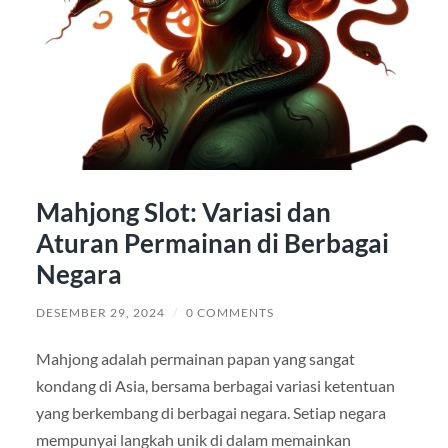
Mahjong Slot: Variasi dan
Aturan Permainan di Berbagai
Negara
DESEMBER 29, 2024
/
0 COMMENTS
Mahjong adalah permainan papan yang sangat
kondang di Asia, bersama berbagai variasi ketentuan
yang berkembang di berbagai negara. Setiap negara
mempunyai langkah unik di dalam memainkan