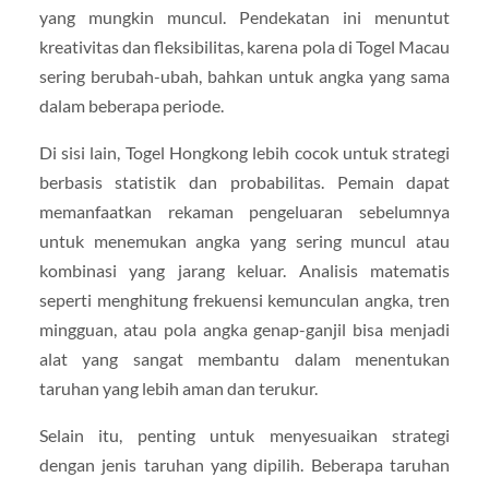
yang mungkin muncul. Pendekatan ini menuntut
kreativitas dan fleksibilitas, karena pola di Togel Macau
sering berubah-ubah, bahkan untuk angka yang sama
dalam beberapa periode.
Di sisi lain, Togel Hongkong lebih cocok untuk strategi
berbasis statistik dan probabilitas. Pemain dapat
memanfaatkan rekaman pengeluaran sebelumnya
untuk menemukan angka yang sering muncul atau
kombinasi yang jarang keluar. Analisis matematis
seperti menghitung frekuensi kemunculan angka, tren
mingguan, atau pola angka genap-ganjil bisa menjadi
alat yang sangat membantu dalam menentukan
taruhan yang lebih aman dan terukur.
Selain itu, penting untuk menyesuaikan strategi
dengan jenis taruhan yang dipilih. Beberapa taruhan