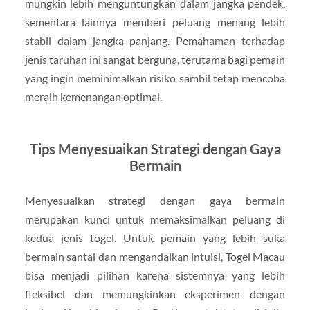
mungkin lebih menguntungkan dalam jangka pendek,
sementara lainnya memberi peluang menang lebih
stabil dalam jangka panjang. Pemahaman terhadap
jenis taruhan ini sangat berguna, terutama bagi pemain
yang ingin meminimalkan risiko sambil tetap mencoba
meraih kemenangan optimal.
Tips Menyesuaikan Strategi dengan Gaya
Bermain
Menyesuaikan strategi dengan gaya bermain
merupakan kunci untuk memaksimalkan peluang di
kedua jenis togel. Untuk pemain yang lebih suka
bermain santai dan mengandalkan intuisi, Togel Macau
bisa menjadi pilihan karena sistemnya yang lebih
fleksibel dan memungkinkan eksperimen dengan