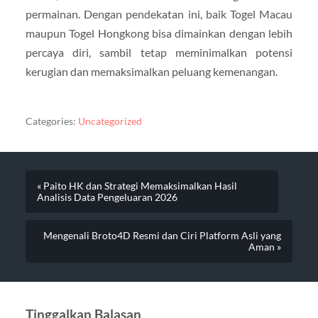
permainan. Dengan pendekatan ini, baik Togel Macau
maupun Togel Hongkong bisa dimainkan dengan lebih
percaya diri, sambil tetap meminimalkan potensi
kerugian dan memaksimalkan peluang kemenangan.
Categories:
Uncategorized
« Paito HK dan Strategi Memaksimalkan Hasil
Analisis Data Pengeluaran 2026
Mengenali Broto4D Resmi dan Ciri Platform Asli yang
Aman »
Tinggalkan Balasan