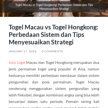
Togel Macau vs Togel Hongkong: Perbedaan Sistem dan Tips
Menyesuaikan Strategi
Togel Macau vs Togel Hongkong:
Perbedaan Sistem dan Tips
Menyesuaikan Strategi
JANUARI 17, 2026
/
0 COMMENTS
toto togel
Macau dan Togel Hongkong merupakan dua
jenis permainan togel yang populer di Asia, namun
keduanya memiliki perbedaan mendasar dalam sistem
pengundian dan pola permainan. Togel Macau
cenderung menggunakan sistem pengundian yang
lebih fleksibel, dengan kombinasi angka yang bisa lebih
bervariasi dalam satu periode. Pemain sering kali
menemukan angka-angka yang muncul tidak terlalu