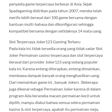
penyedia game terpercaya terbesar di Asia. Sejak
Spadegaming didirikan pada tahun 2007, mereka telah
merilis lebih berasal dari 100 game bersama dengan
bantuan multi-bahasa dan dikonfigurasi sehingga
kompatibel bersama dengan setidaknya 14 mata uang.
Slot Terpercaya Joker123 Gaming Terbaru
Pada kala ini, tidak tersedia orang yang tidak sadar Slot
Joker Permainan casino terpercaya dan slot terpercaya
berasal dari provider Joker123 yang sedang populer
kala ini. Karena enteng diterapkan, enteng dimainkan,
membawa dampak banyak orang menghasilkan uang.
Dari memainkan game ini , banyak Jokers . Beberapa
juga dikenal sebagai Permainan Joker karena di dalam
program Ada beraneka macam permainan kecil untuk
dipilih, mampu diakui bahwa semua selera permainan
kasino & slot terpercaya, apakah itu permainan meja,