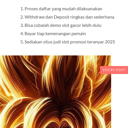
Proses daftar yang mudah dilaksanakan
Withdraw dan Deposit ringkas dan sederhana
Bisa cobalah demo slot gacor lebih dulu
Bayar tiap kemenangan pemain
Sediakan situs judi slot promosi teranyar 2025
STICKY POST