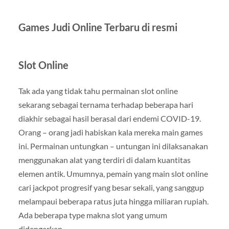
Games Judi Online Terbaru di resmi
Slot Online
Tak ada yang tidak tahu permainan slot online
sekarang sebagai ternama terhadap beberapa hari
diakhir sebagai hasil berasal dari endemi COVID-19.
Orang – orang jadi habiskan kala mereka main games
ini. Permainan untungkan – untungan ini dilaksanakan
menggunakan alat yang terdiri di dalam kuantitas
elemen antik. Umumnya, pemain yang main slot online
cari jackpot progresif yang besar sekali, yang sanggup
melampaui beberapa ratus juta hingga miliaran rupiah.
Ada beberapa type makna slot yang umum
didengarkan.