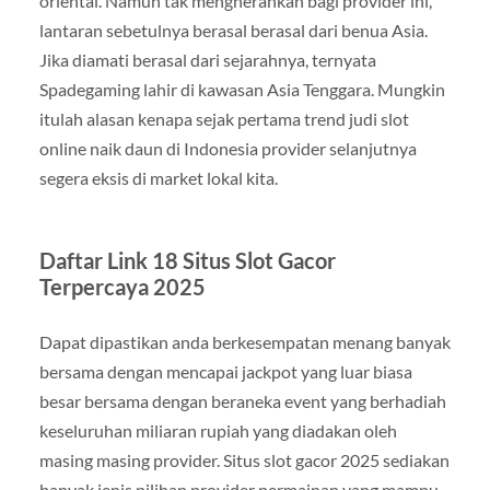
oriental. Namun tak mengherankan bagi provider ini,
lantaran sebetulnya berasal berasal dari benua Asia.
Jika diamati berasal dari sejarahnya, ternyata
Spadegaming lahir di kawasan Asia Tenggara. Mungkin
itulah alasan kenapa sejak pertama trend judi slot
online naik daun di Indonesia provider selanjutnya
segera eksis di market lokal kita.
Daftar Link 18 Situs Slot Gacor
Terpercaya 2025
Dapat dipastikan anda berkesempatan menang banyak
bersama dengan mencapai jackpot yang luar biasa
besar bersama dengan beraneka event yang berhadiah
keseluruhan miliaran rupiah yang diadakan oleh
masing masing provider. Situs slot gacor 2025 sediakan
banyak jenis pilihan provider permainan yang mampu