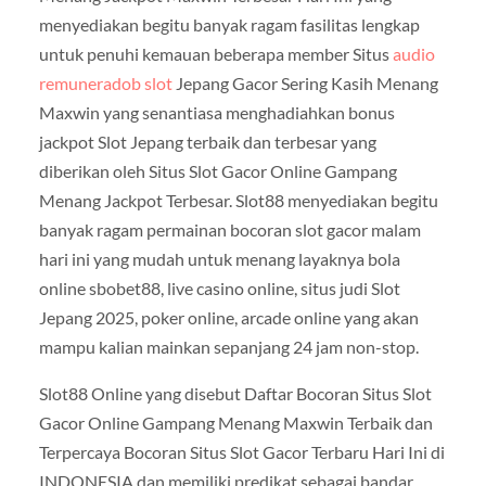
menyediakan begitu banyak ragam fasilitas lengkap
untuk penuhi kemauan beberapa member Situs
audio
remuneradob slot
Jepang Gacor Sering Kasih Menang
Maxwin yang senantiasa menghadiahkan bonus
jackpot Slot Jepang terbaik dan terbesar yang
diberikan oleh Situs Slot Gacor Online Gampang
Menang Jackpot Terbesar. Slot88 menyediakan begitu
banyak ragam permainan bocoran slot gacor malam
hari ini yang mudah untuk menang layaknya bola
online sbobet88, live casino online, situs judi Slot
Jepang 2025, poker online, arcade online yang akan
mampu kalian mainkan sepanjang 24 jam non-stop.
Slot88 Online yang disebut Daftar Bocoran Situs Slot
Gacor Online Gampang Menang Maxwin Terbaik dan
Terpercaya Bocoran Situs Slot Gacor Terbaru Hari Ini di
INDONESIA dan memiliki predikat sebagai bandar