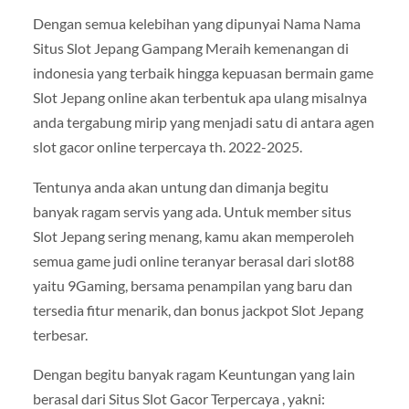
Dengan semua kelebihan yang dipunyai Nama Nama
Situs Slot Jepang Gampang Meraih kemenangan di
indonesia yang terbaik hingga kepuasan bermain game
Slot Jepang online akan terbentuk apa ulang misalnya
anda tergabung mirip yang menjadi satu di antara agen
slot gacor online terpercaya th. 2022-2025.
Tentunya anda akan untung dan dimanja begitu
banyak ragam servis yang ada. Untuk member situs
Slot Jepang sering menang, kamu akan memperoleh
semua game judi online teranyar berasal dari slot88
yaitu 9Gaming, bersama penampilan yang baru dan
tersedia fitur menarik, dan bonus jackpot Slot Jepang
terbesar.
Dengan begitu banyak ragam Keuntungan yang lain
berasal dari Situs Slot Gacor Terpercaya , yakni: