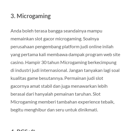
3. Microgaming
Anda boleh terasa bangga seandainya mampu
memainkan slot gacor microgaming. Soalnya
perusahaan pengembang platform judi online inilah
yang pertama kali membawa dampak program web site
casino. Hampir 30 tahun Microgaming berkecimpung
di industri judi internasional. Jangan tanyakan lagi soal
kualitas game besutannya. Permainan judi slot
gacornya amat stabil dan juga menawarkan lebih
berasal dari hanyalah pemainan taruhan. Slot
Microgaming memberi tambahan experience tebaik,
begitu menghibur dan seru untuk dinikmati.