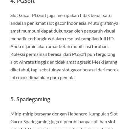
4. PGSoft
Slot Gacor PGSoft juga merupakan tidak benar satu
andalan penikmat slot gacor Indonesia. Mutu grafisnya
amat mumpuni dapat dukungan oleh pengaruh visual
menarik, terbungkus dalam resolusi tampilan full HD.
Anda dijamin akan amat betah mobilisasi taruhan.
Koleksi permainan berasal dari PGSoft pun tergolong
slot winrate tinggi dan tidak amat agresif. Meski jarang
diketahui, tapi sebetulnya slot gacor berasal dari merek
ini cocok dimainkan para pemula.
5. Spadegaming
Mirip-mirip bersama dengan Habanero, kumpulan Slot
Gacor Spadegaming juga dipenuhi banyak pilihan slot